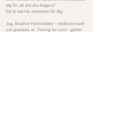
dig för att det ska fungera?
Då är det här webinaret för dig.
Jag, Beatrice Karinsdotter – relationscoach 
och grundare av 
Training for Love
 – guidar 
dig genom de 3 viktigaste skiftena du 
behöver göra för att skapa relationer som 
faktiskt fungerar – där du känner dig fri, 
trygg och levande på samma gång. Jag 
delar också erfarenheter min egen resa: 
från kamp och överanpassning till en kärlek 
som känns som oändligt stor. 
Vi pratar om varför kärlek inte handlar om 
tur, utan om träning.Varför drama inte är 
passion – och varför gränser är vackrare än 
du tror.
Och du får självklart möjlighet att ställa 
dina frågor.