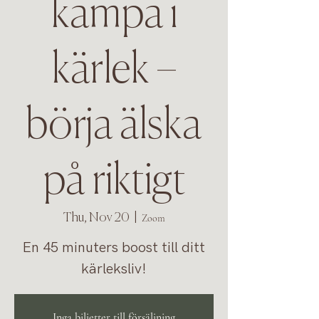
kämpa i
kärlek –
börja älska
på riktigt
Thu, Nov 20
  |  
Zoom
En 45 minuters boost till ditt
kärleksliv!
Inga biljetter till försäljning