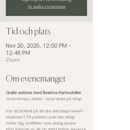
Se andra evenemang
Tid och plats
Nov 20, 2025, 12:00 PM –
12:45 PM
Zoom
Om evenemanget
Gratis webinar med Beatrice Karinsdotter
Sluta kämpa i kärlek – börja älska på riktigt
Har du tröttnat på att dra det tunga lasset i 
relationer? På partners som inte riktigt 
möter dig, konflikter som aldrig landar – 
eller känslan av att du alltid måste anpassa 